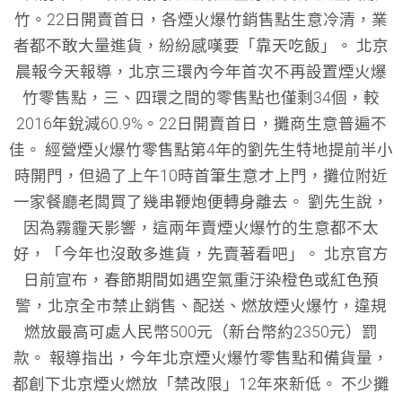
竹。22日開賣首日，各煙火爆竹銷售點生意冷清，業
者都不敢大量進貨，紛紛感嘆要「靠天吃飯」。 北京
晨報今天報導，北京三環內今年首次不再設置煙火爆
竹零售點，三、四環之間的零售點也僅剩34個，較
2016年銳減60.9%。22日開賣首日，攤商生意普遍不
佳。 經營煙火爆竹零售點第4年的劉先生特地提前半小
時開門，但過了上午10時首筆生意才上門，攤位附近
一家餐廳老闆買了幾串鞭炮便轉身離去。 劉先生說，
因為霧霾天影響，這兩年賣煙火爆竹的生意都不太
好，「今年也沒敢多進貨，先賣著看吧」。 北京官方
日前宣布，春節期間如遇空氣重汙染橙色或紅色預
警，北京全市禁止銷售、配送、燃放煙火爆竹，違規
燃放最高可處人民幣500元（新台幣約2350元）罰
款。 報導指出，今年北京煙火爆竹零售點和備貨量，
都創下北京煙火燃放「禁改限」12年來新低。 不少攤