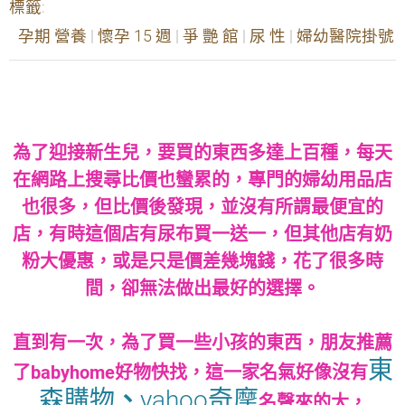
標籤
:
孕期 營養
|
懷孕 15 週
|
爭 艷 館
|
尿 性
|
婦幼醫院掛號
為了迎接新生兒，要買的東西多達上百種，每天
在網路上搜尋比價也蠻累的，專門的婦幼用品店
也很多，但比價後發現，並沒有所謂最便宜的
店，有時這個店有尿布買一送一，但其他店有奶
粉大優惠，或是只是價差幾塊錢，花了很多時
間，卻無法做出最好的選擇。
直到有一次，為了買一些小孩的東西，朋友推薦
東
了babyhome好物快找，這一家名氣好像沒有
森購物
、
yahoo奇摩
名聲來的大，