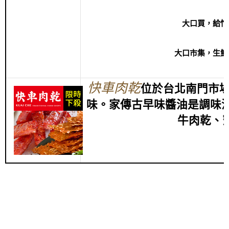
大口買，給忙
大口市集，生鮮
快車肉乾
位於台北南門市場
味
。家傳古早味醬油是調味
牛肉乾、蜜