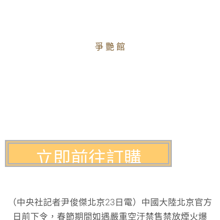
爭 艷 館
（中央社記者尹俊傑北京23日電）中國大陸北京官方
日前下令，春節期間如遇嚴重空汙禁售禁放煙火爆