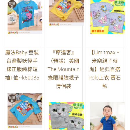
魔法Baby 童裝
『摩達客』
【Limitmax。
台灣製妖怪手
（預購）美國
米樂親子時
錶正版純棉短
The Mountain
尚】經典百搭
袖T恤~k50085
綠眼貓臉親子
Polo上衣-寶石
情侶裝
藍