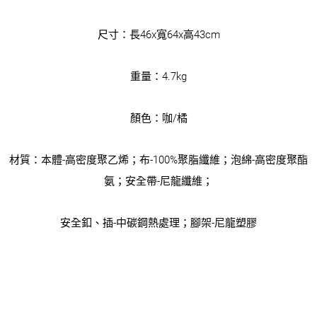
尺寸：長46x寬64x高43cm
重量：4.7kg
顏色：咖/橘
材質：本體-高密度聚乙烯；布-100%聚脂纖維；泡綿-高密度聚酯
氨；安全帶-尼龍纖維；
安全釦、插-中碳鋼熱處理；腳架-尼龍塑膠