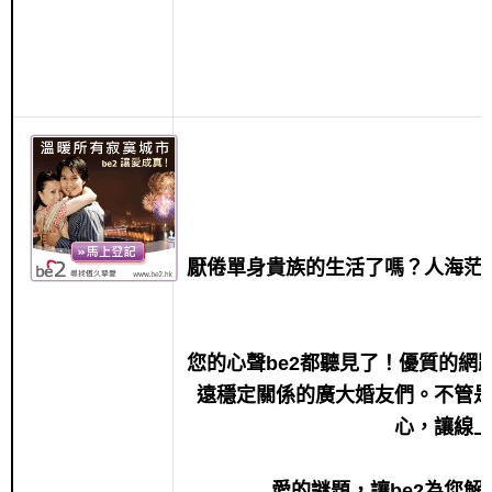
厭倦單身貴族的生活了嗎？人海茫
您的心聲be2都聽見了！優質的網
遠穩定關係的廣大婚友們。不管是
心，讓線
愛的謎題，讓be2為您解