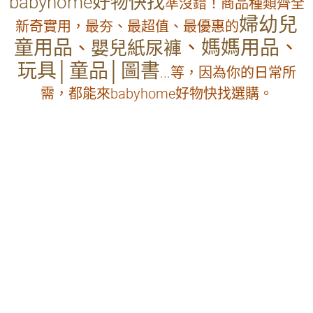
babyhome好物快找
準沒錯！商品種類齊全
婦幼兒
新奇實用，最夯、最超值、最優惠的
童用品
、
媽媽用品
、
、
嬰兒紙尿褲
玩具│童品│圖書
...等，因為你的日常所
需，都能來babyhome好物快找選購。