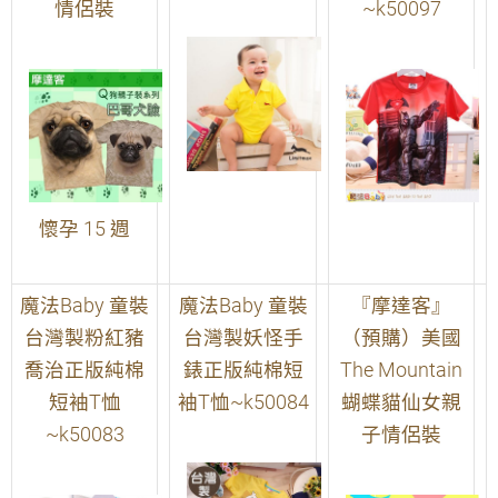
情侶裝
~k50097
懷孕 15 週
魔法Baby 童裝
魔法Baby 童裝
『摩達客』
台灣製粉紅豬
台灣製妖怪手
（預購）美國
喬治正版純棉
錶正版純棉短
The Mountain
短袖T恤
袖T恤~k50084
蝴蝶貓仙女親
~k50083
子情侶裝