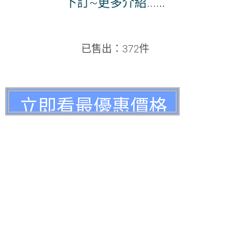
下訂~更多介紹....
..
已售出：372件