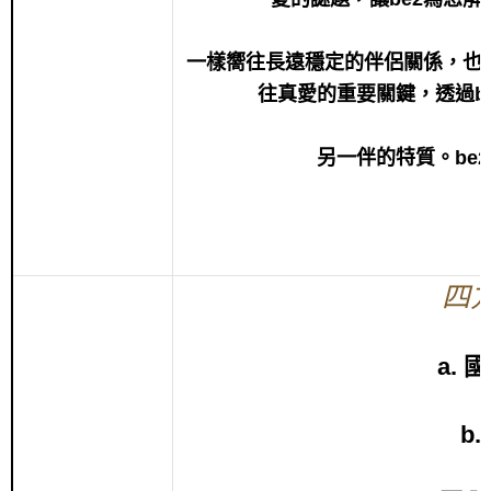
一樣嚮往長遠穩定的伴侶關係，也
往真愛的重要關鍵，透過b
另一伴的特質。be
四
a.
b