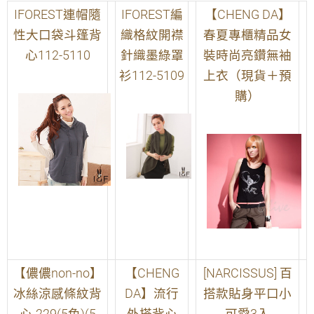
IFOREST連帽隨
IFOREST編
【CHENG DA】
性大口袋斗篷背
織格紋開襟
春夏專櫃精品女
心112-5110
針織墨綠罩
裝時尚亮鑽無袖
衫112-5109
上衣（現貨＋預
購）
【儂儂non-no】
【CHENG
[NARCISSUS] 百
冰絲涼感條紋背
DA】流行
搭款貼身平口小