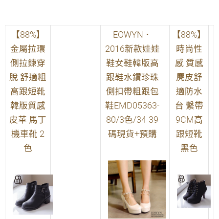
【88%】
EOWYN．
【88%】
金屬拉環
2016新款娃娃
時尚性
側拉鍊穿
鞋女鞋韓版高
感 質感
脫 舒適粗
跟鞋水鑽珍珠
麂皮舒
高跟短靴
側扣帶粗跟包
適防水
韓版質感
鞋EMD05363-
台 繫帶
皮革 馬丁
80/3色/34-39
9CM高
機車靴 2
碼現貨+預購
跟短靴
色
黑色