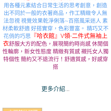
用各種元素結合日常生活的思考創意，創造
出不同於一般的衣著商品，作工精緻令人無
法忽視 視覺效果乾淨俐落~百搭風采迷人 素
材柔軟舒適 好搭實穿，色彩豐富。 精巧又不
『哈衣館』V領-二件式無袖上
花俏的巧思
衣
舒
服大方的配色，展現簡約時尚感 休閒個
性輪廓，新女性態度 精緻有質感 襯托女人獨
特個性 簡約又不退流行！舒適質感，好感穿
搭
更多介紹.
..