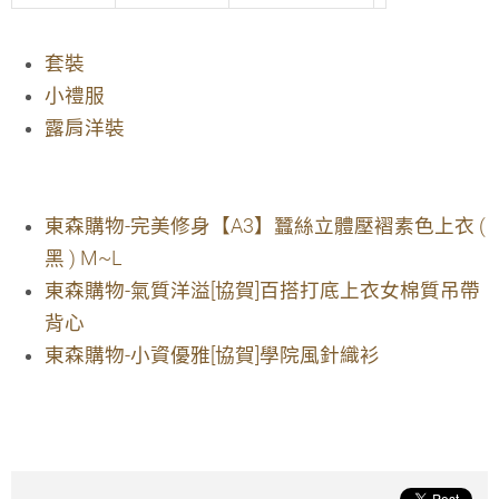
套裝
小禮服
露肩洋裝
東森購物-完美修身【A3】蠶絲立體壓褶素色上衣 (
黑 ) M~L
東森購物-氣質洋溢[協賀]百搭打底上衣女棉質吊帶
背心
東森購物-小資優雅[協賀]學院風針織衫