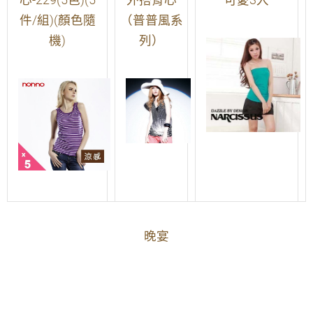
心-229(5色)(5
外搭背心
可愛3入
件/組)(顏色隨
（普普風系
機)
列）
晚宴