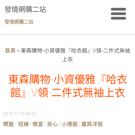
發燒網購二站
發燒網購二站
首頁
>
東森購物-小資優雅『哈衣館』V領-二件式無袖
上衣
東森購物-小資優雅『哈衣
館』V領-二件式無袖上衣
2016-11-25 09:23
標籤
:
短褲
|
晚宴
|
背心
|
小禮服
|
露肩洋裝