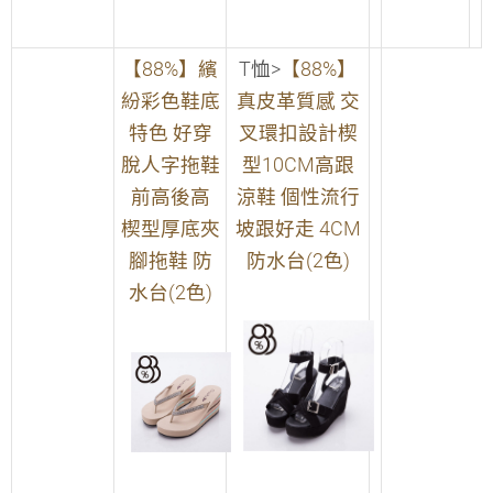
【88%】繽
T恤>
【88%】
紛彩色鞋底
真皮革質感 交
特色 好穿
叉環扣設計楔
脫人字拖鞋
型10CM高跟
前高後高
涼鞋 個性流行
楔型厚底夾
坡跟好走 4CM
腳拖鞋 防
防水台(2色)
水台(2色)