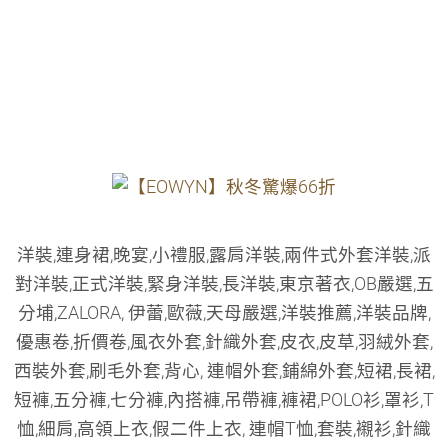
洋裝,連身裙,晚宴,小禮服,露肩洋裝,兩件式外套洋裝,派
對洋裝,正式洋裝,緊身洋裝,長洋裝,東京著衣,OB嚴選,五
分埔,ZALORA, 伊蕾,歐薇,天母嚴選,洋裝推薦,洋裝品牌,
優惠卷,折價卷,風衣外套,針織外套,皮衣,皮草,羽絨外套,
西裝外套,刷毛外套,背心, 連帽外套,鋪綿外套,短裙,長裙,
短褲,五分褲,七分褲,內搭褲,吊帶褲,褲裙,POLO衫,罩衫,T
恤,細肩,高領上衣,假二件上衣, 連帽T恤,套裝,襯衫,針織