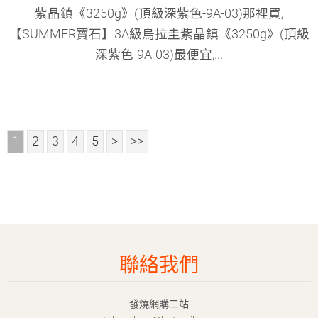
紫晶鎮《3250g》(頂級深紫色-9A-03)那裡買,
【SUMMER寶石】3A級烏拉圭紫晶鎮《3250g》(頂級
深紫色-9A-03)最便宜,...
1
2
3
4
5
>
>>
聯絡我們
發燒網購二站